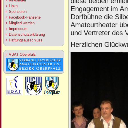
diese beiden erhiel
Newsletter
Links
Engagement im Amat
Sponsoren
Dorfbühne die Sil
Facebook-Fanseite
Amateurtheater übe
Mitglied werden
Impressum
und Vertreter des 
Datenschutzerklärung
Haftungsausschluss
Herzlichen Glückw
VBAT Oberpfalz