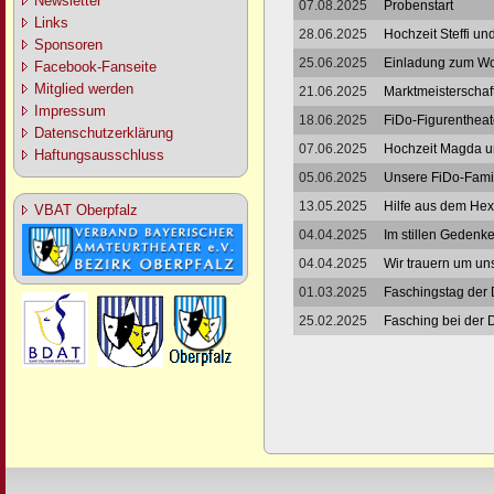
Newsletter
07.08.2025
Probenstart
Links
28.06.2025
Hochzeit Steffi u
Sponsoren
25.06.2025
Einladung zum W
Facebook-Fanseite
Mitglied werden
21.06.2025
Marktmeisterschaf
Impressum
18.06.2025
FiDo-Figurentheat
Datenschutzerklärung
07.06.2025
Hochzeit Magda u
Haftungsausschluss
05.06.2025
Unsere FiDo-Famil
13.05.2025
Hilfe aus dem He
VBAT Oberpfalz
04.04.2025
Im stillen Geden
04.04.2025
Wir trauern um un
01.03.2025
Faschingstag der 
25.02.2025
Fasching bei der 