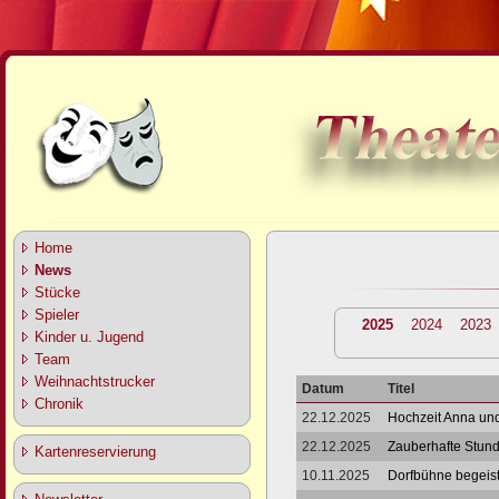
Home
News
Stücke
Spieler
2025
2024
2023
Kinder u. Jugend
Team
Weihnachtstrucker
Datum
Titel
Chronik
22.12.2025
Hochzeit Anna un
22.12.2025
Zauberhafte Stund
Kartenreservierung
10.11.2025
Dorfbühne begeist