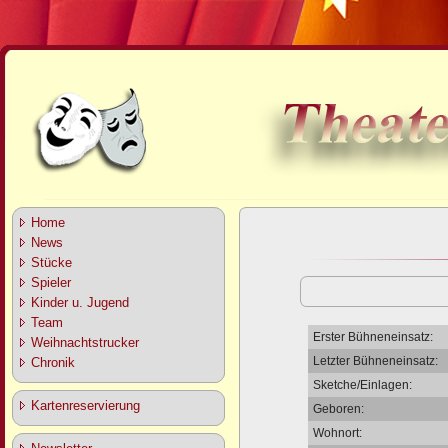
Home
News
Stücke
Spieler
Kinder u. Jugend
Team
Erster Bühneneinsatz:
Weihnachtstrucker
Letzter Bühneneinsatz:
Chronik
Sketche/Einlagen:
Kartenreservierung
Geboren:
Wohnort: